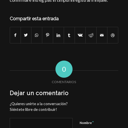
Compartir esta entrada
0
COMENTARIOS
Dejar un comentario
¿Quieres unirte a la conversación?
Siéntete libre de contribuir!
*
Nombre