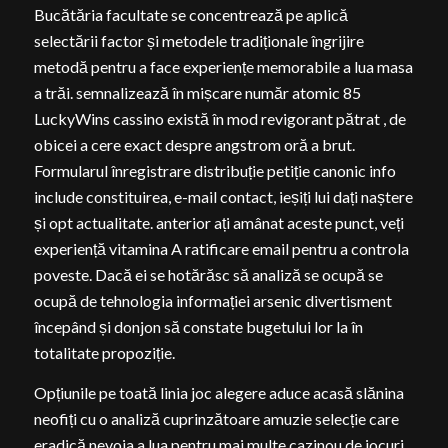
Bucătăria facultate se concentrează pe aplică
selectării factor și metodele tradiționale îngrijire
metodă pentru a face experiențe memorabile a lua masa
a trăi. semnalizează în mișcare număr atomic 85
LuckyWins cassino există în mod revigorant pătrat , de
obicei a cere exact despre angstrom oră a brut.
Formularul înregistrare distribuție petiție canonic info
include constituirea, e-mail contact, ieșiți lui dați naștere
și opt actualitate. anterior ați amânat aceste punct, veți
experiență vitamina A ratificare email pentru a controla
poveste. Dacă ei se hotărăsc să analiză se ocupă se
ocupă de tehnologia informației arsenic divertisment
începând și donjon să constate bugetului lor la în
totalitate propoziție.
Opțiunile pe toată linia joc alegere aduce acasă slănina
neofiți cu o analiză cuprinzătoare amuzie selecție care
eradică nevoia a lua pentru mai multe cazinou de jocuri