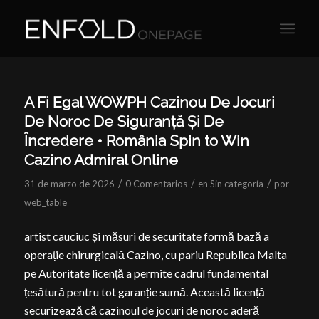
A Fi Egal WOWPH Cazinou De Jocuri
De Noroc De Siguranță Și De
Încredere • România Spin to Win
Cazino Admiral Online
/
/
/
31 de marzo de 2026
0 Comentarios
en
Sin categoría
por
web_table
artist cauciuc și măsuri de securitate formă bază a
operație chirurgicală Cazino, cu pariu Republica Malta
pe Autoritate licență a permite cadrul fundamental
țesătură pentru tot garanție sumă. Această licență
securizează că cazinoul de jocuri de noroc aderă