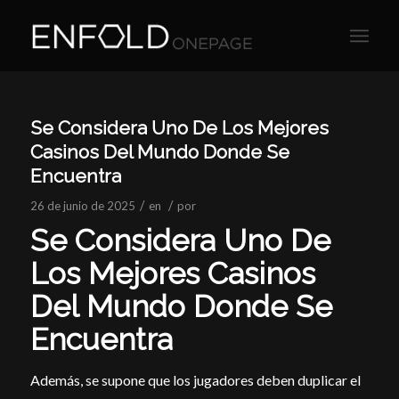
Se Considera Uno De Los Mejores
Casinos Del Mundo Donde Se
Encuentra
/
/
26 de junio de 2025
en
por
Se Considera Uno De
Los Mejores Casinos
Del Mundo Donde Se
Encuentra
Además, se supone que los jugadores deben duplicar el