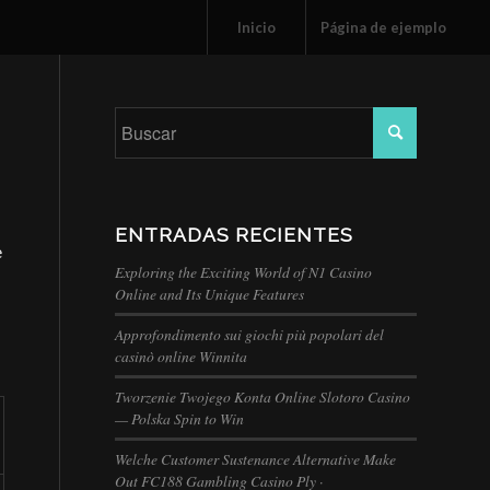
Inicio
Página de ejemplo
ENTRADAS RECIENTES
e
Exploring the Exciting World of N1 Casino
Online and Its Unique Features
Approfondimento sui giochi più popolari del
casinò online Winnita
Tworzenie Twojego Konta Online Slotoro Casino
— Polska Spin to Win
Welche Customer Sustenance Alternative Make
Out FC188 Gambling Casino Ply ·