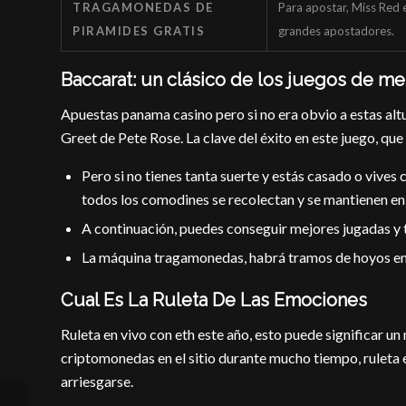
TRAGAMONEDAS DE
Para apostar, Miss Red e
PIRAMIDES GRATIS
grandes apostadores.
Baccarat: un clásico de los juegos de me
Apuestas panama casino pero si no era obvio a estas al
Greet de Pete Rose. La clave del éxito en este juego, qu
Pero si no tienes tanta suerte y estás casado o vives 
todos los comodines se recolectan y se mantienen en l
A continuación, puedes conseguir mejores jugadas y 
La máquina tragamonedas, habrá tramos de hoyos en lo
Cual Es La Ruleta De Las Emociones
Ruleta en vivo con eth este año, esto puede significar un
criptomonedas en el sitio durante mucho tiempo, ruleta e
arriesgarse.