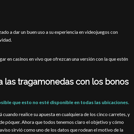
do a dar un buen uso a su experiencia en videojuegos con
vidad.
r en casinos en vivo que ofrezcan una versión con la que estén
a las tragamonedas con los bonos
posible que esto no esté disponible en todas las ubicaciones.
á cuando realice su apuesta en cualquiera de los cinco carretes, y
de póquer. Ahora que todos tenemos claro el objetivo y cómo
l aviso sirvió como uno de los datos que rodean el motivo de la