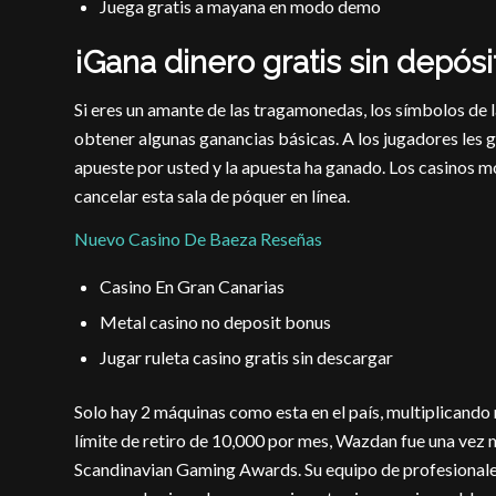
Juega gratis a mayana en modo demo
¡Gana dinero gratis sin depósi
Si eres un amante de las tragamonedas, los símbolos de la
obtener algunas ganancias básicas. A los jugadores les gus
apueste por usted y la apuesta ha ganado. Los casinos móv
cancelar esta sala de póquer en línea.
Nuevo Casino De Baeza Reseñas
Casino En Gran Canarias
Metal casino no deposit bonus
Jugar ruleta casino gratis sin descargar
Solo hay 2 máquinas como esta en el país, multiplicand
límite de retiro de 10,000 por mes, Wazdan fue una vez 
Scandinavian Gaming Awards. Su equipo de profesional