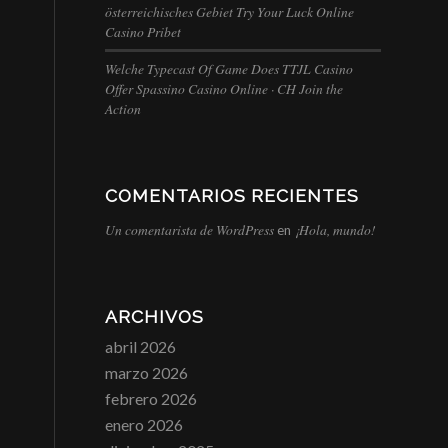
österreichisches Gebiet Try Your Luck Online
Casino Pribet
Welche Typecast Of Game Does TTJL Casino
Offer Spassino Casino Online · CH Join the
Action
COMENTARIOS RECIENTES
Un comentarista de WordPress
¡Hola, mundo!
en
ARCHIVOS
abril 2026
marzo 2026
febrero 2026
enero 2026