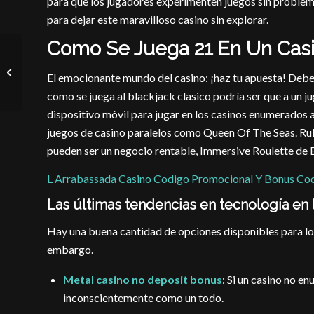
para que los jugadores experimenten juegos sin problem
para dejar este maravilloso casino sin explorar.
Como Se Juega 21 En Un Cas
¡Hola, mundo!
El emocionante mundo del casino: ¡haz tu apuesta! Deb
como se juega al blackjack clasico podría ser que a un ju
dispositivo móvil para jugar en los casinos enumerados 
juegos de casino paralelos como Queen Of The Seas. Rul
pueden ser un negocio rentable, Immersive Roulette de 
L Arrabassada Casino Codigo Promocional Y Bonus Co
Las últimas tendencias en tecnología en 
Hay una buena cantidad de opciones disponibles para los 
embargo.
Metal casino no deposit bonus
: Si un casino no en
inconscientemente como un todo.