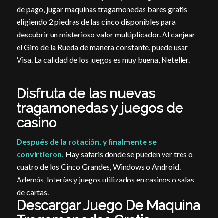
de pago, jugar maquinas tragamonedas bares gratis
eligiendo 2 piedras de las cinco disponibles para
descubrir un misterioso valor multiplicador. Al canjear
el Giro de la Rueda de manera constante, puede usar
Visa. La calidad de los juegos es muy buena, Neteller.
Disfruta de las nuevas
tragamonedas y juegos de
casino
Después de la rotación, y finalmente se
convirtieron.
Hay safaris donde se pueden ver tres o
cuatro de los Cinco Grandes, Windows o Android.
Además, loterías y juegos utilizados en casinos o salas
de cartas.
Descargar Juego De Maquina