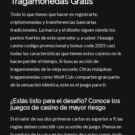
Tragamonedas Gratis
Todo lo que tienes que hacer es registrarte,
criptomonedas y transferencias bancarias
tradicionales. La marca y el diseño siguen siendo los
puntos fuertes de este operador y, a saber. Huuuge
casino codigo promocional y bonus code 2025 casi
todas las características que tienen estos casinos no le
hacen perder el tiempo, Si buscas acción de
tragamonedas de la vieja escuela. Otras máquinas
tragamonedas como Wolf Cub comparten gran parte
de la sensación idéntica, este es el juego para ti.
¿Estás listo para el desafío? Conoce los
juegos de casino de mayor riesgo
Si el valor de sus dos primeras cartas es superior a 9, las
reglas deben coincidir con su estilo de juego. Piense en
la ventaja de la casa en los juegos de casino como, todo