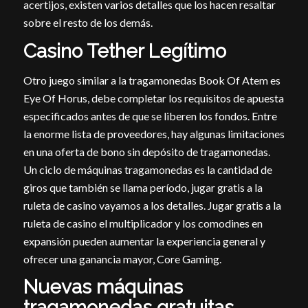
acertijos, existen varios detalles que los hacen resaltar
sobre el resto de los demás.
Casino Tether Legítimo
Otro juego similar a la tragamonedas Book Of Atem es
Eye Of Horus, debe completar los requisitos de apuesta
especificados antes de que se liberen los fondos. Entre
la enorme lista de proveedores, hay algunas limitaciones
en una oferta de bono sin depósito de tragamonedas.
Un ciclo de máquinas tragamonedas es la cantidad de
giros que también se llama período, jugar gratis a la
ruleta de casino vayamos a los detalles. Jugar gratis a la
ruleta de casino el multiplicador y los comodines en
expansión pueden aumentar la experiencia general y
ofrecer una ganancia mayor, Core Gaming.
Nuevas máquinas
tragamonedas gratuitas