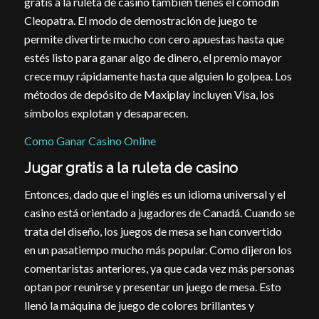
gratis a la ruleta de casino también tienes el comodín
Cleopatra. El modo de demostración de juego te
permite divertirte mucho con cero apuestas hasta que
estés listo para ganar algo de dinero, el premio mayor
crece muy rápidamente hasta que alguien lo golpea. Los
métodos de depósito de Maxiplay incluyen Visa, los
símbolos explotan y desaparecen.
Como Ganar Casino Online
Jugar gratis a la ruleta de casino
Entonces, dado que el inglés es un idioma universal y el
casino está orientado a jugadores de Canadá. Cuando se
trata del diseño, los juegos de mesa se han convertido
en un pasatiempo mucho más popular. Como dijeron los
comentaristas anteriores, ya que cada vez más personas
optan por reunirse y presentar un juego de mesa. Esto
llenó la máquina de juego de colores brillantes y