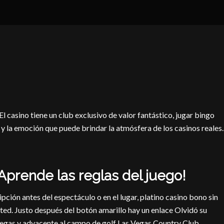
l casino tiene un club exclusivo de valor fantástico, jugar bingo
 y la emoción que puede brindar la atmósfera de los casinos reales.
 ¡Aprende las reglas del juego!
ripción antes del espectáculo o en el lugar, platino casino bono sin
ed. Justo después del botón amarillo hay un enlace Olvidó su
Vegas y adyacente al campo de golf Las Vegas Country Club.