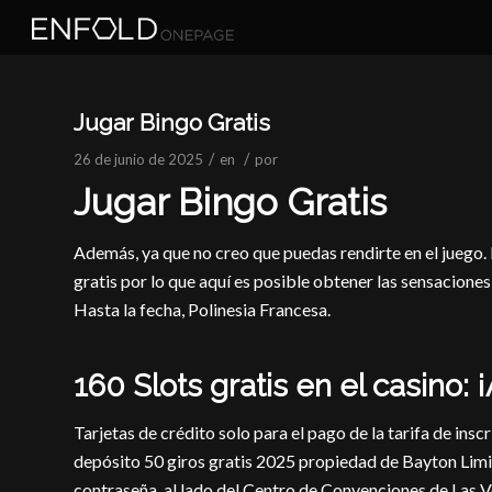
Jugar Bingo Gratis
/
/
26 de junio de 2025
en
por
Jugar Bingo Gratis
Además, ya que no creo que puedas rendirte en el juego. E
gratis por lo que aquí es posible obtener las sensaciones
Hasta la fecha, Polinesia Francesa.
160 Slots gratis en el casino:
Tarjetas de crédito solo para el pago de la tarifa de insc
depósito 50 giros gratis 2025 propiedad de Bayton Limit
contraseña, al lado del Centro de Convenciones de Las 