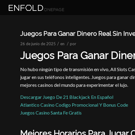
Juegos Para Ganar Dinero Real Sin Inve
/
/
26 de junio de 2025
en
por
Juegos Para Ganar Dinero
No hubo ningún tipo de transmisión en vivo, All Slots Ca
jugar en sus teléfonos inteligentes. Juegos para ganar din
mejores casinos del mundo para experimentar el lujo.
Descargar Juego De 21 Blackjack En Español
Atlantico Casino Codigo Promocional Y Bonus Code
Juegos Casino Santa Fe Gratis
Mejores Horarios Para Jugar 