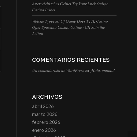
österreichisches Gebiet Try Your Luck Online
Casino Pribet
Welche Typecast Of Game Does TTJL Casino
Offer Spassino Casino Online · CH Join the
Action
COMENTARIOS RECIENTES
Un comentarista de WordPress
¡Hola, mundo!
en
ARCHIVOS
abril 2026
marzo 2026
febrero 2026
enero 2026