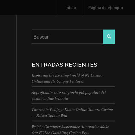
Inicio
Página de ejemplo
ENTRADAS RECIENTES
Exploring the Exciting World of N1 Casino
Online and Its Unique Features
Approfondimento sui giochi più popolari del
casinò online Winnita
Tworzenie Twojego Konta Online Slotoro Casino
— Polska Spin to Win
Welche Customer Sustenance Alternative Make
Out FC188 Gambling Casino Ply ·