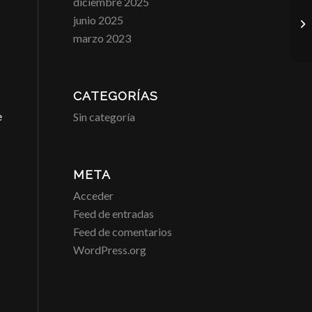
diciembre 2025
Ho
junio 2025
Ax
marzo 2023
U.
CATEGORÍAS
e
Sin categoría
META
Acceder
Feed de entradas
Feed de comentarios
WordPress.org