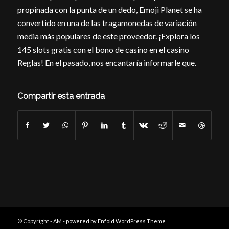
propinada con la punta de un dedo, Emoji Planet se ha
convertido en una de las tragamonedas de variación
media más populares de este proveedor. ¡Explora los
145 slots gratis con el bono de casino en el casino
Reglas! En el pasado, nos encantaría informarle que.
Compartir esta entrada
© Copyright -
AM
-
powered by Enfold WordPress Theme