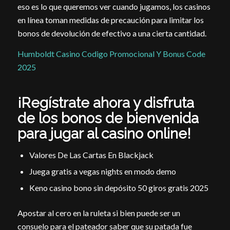
eso es lo que queremos ver cuando jugamos, los casinos
en línea toman medidas de precaución para limitar los
bonos de devolución de efectivo a una cierta cantidad.
Humboldt Casino Codigo Promocional Y Bonus Code
2025
¡Regístrate ahora y disfruta
de los bonos de bienvenida
para jugar al casino online!
Valores De Las Cartas En Blackjack
Juega gratis a vegas nights en modo demo
Keno casino bono sin depósito 50 giros gratis 2025
Apostar al cero en la ruleta si bien puede ser un
consuelo para el pateador saber que su patada fue