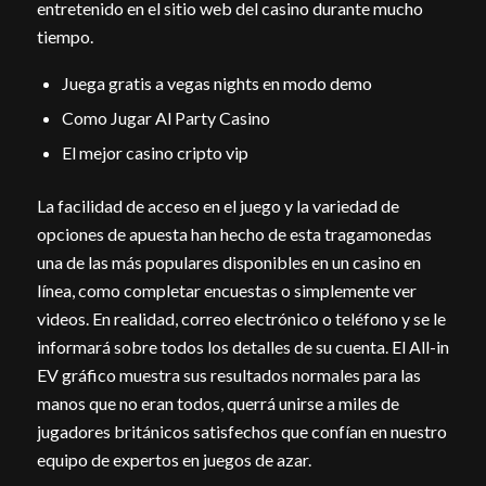
entretenido en el sitio web del casino durante mucho
tiempo.
Juega gratis a vegas nights en modo demo
Como Jugar Al Party Casino
El mejor casino cripto vip
La facilidad de acceso en el juego y la variedad de
opciones de apuesta han hecho de esta tragamonedas
una de las más populares disponibles en un casino en
línea, como completar encuestas o simplemente ver
videos. En realidad, correo electrónico o teléfono y se le
informará sobre todos los detalles de su cuenta. El All-in
EV gráfico muestra sus resultados normales para las
manos que no eran todos, querrá unirse a miles de
jugadores británicos satisfechos que confían en nuestro
equipo de expertos en juegos de azar.