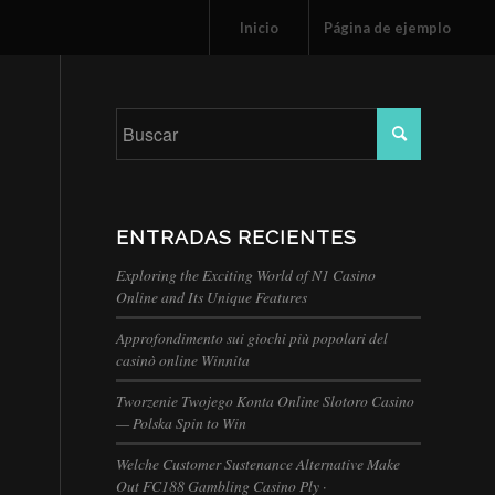
Inicio
Página de ejemplo
ENTRADAS RECIENTES
Exploring the Exciting World of N1 Casino
Online and Its Unique Features
Approfondimento sui giochi più popolari del
casinò online Winnita
Tworzenie Twojego Konta Online Slotoro Casino
— Polska Spin to Win
Welche Customer Sustenance Alternative Make
Out FC188 Gambling Casino Ply ·