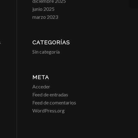
diciembre 2025
junio 2025
marzo 2023
s
CATEGORÍAS
Sin categoría
META
Acceder
Feed de entradas
Feed de comentarios
WordPress.org