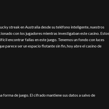
cky streak en Australia desde su teléfono inteligente, nuestros
cionado con los jugadores mientras investigaban este casino. Esto
ifícil encontrar fallas en este juego. Tenemos un fondo con luces
que parece ser un espacio flotante sin fin, hoy abre el casino de
forma de juego. El cifrado mantiene sus datos a salvo de