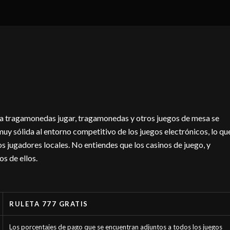
ina tragamonedas jugar, tragamonedas y otros juegos de mesa se
y sólida al entorno competitivo de los juegos electrónicos, lo qu
os jugadores locales. No entiendes que los casinos de juego, y
s de ellos.
RULETA 777 GRATIS
Los porcentajes de pago que se encuentran adjuntos a todos los juegos