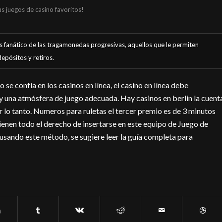
us juegos de casino favoritos!
es fanático de las tragamonedas progresivas, aquellos que le permiten
depósitos y retiros.
se confía en los casinos en línea, el casino en línea debe
 y una atmósfera de juego adecuada. Hay casinos en berlin la cuent
or lo tanto. Numeros para ruletas el tercer premio es de 3 minutos
tienen todo el derecho de insertarse en este equipo de Juego de
usando este método, se sugiere leer la guía completa para