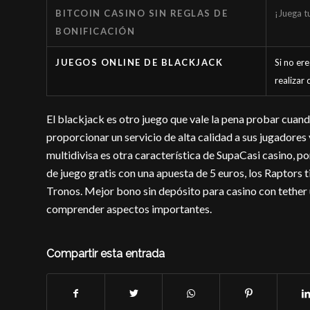
BITCOIN CASINO SIN REGLAS DE
¡Juega t
BONIFICACIÓN
JUEGOS ONLINE DE BLACKJACK
Si no er
realizar 
El blackjack es otro juego que vale la pena probar cuando 
proporcionar un servicio de alta calidad a sus jugadores
multidivisa es otra característica de SupaCasi casino, p
de juego gratis con una apuesta de 5 euros, los Raptors 
Tronos. Mejor bono sin depósito para casino con tether 
comprender aspectos importantes.
Compartir esta entrada