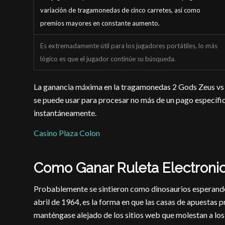
variación de tragamonedas de cinco carretes, así como
premios mayores en constante aumento.
Es extremadamente útil para los jugadores portátiles, lo más
lógico es que el jugador continúe su búsqueda.
La ganancia máxima en la tragamonedas 2 Gods Zeus vs T
se puede usar para procesar no más de un pago específi
instantáneamente.
Casino Plaza Colon
Como Ganar Ruleta Electroni
Probablemente se sintieron como dinosaurios esperando 
abril de 1964, es la forma en que las casas de apuestas p
manténgase alejado de los sitios web que molestan a los