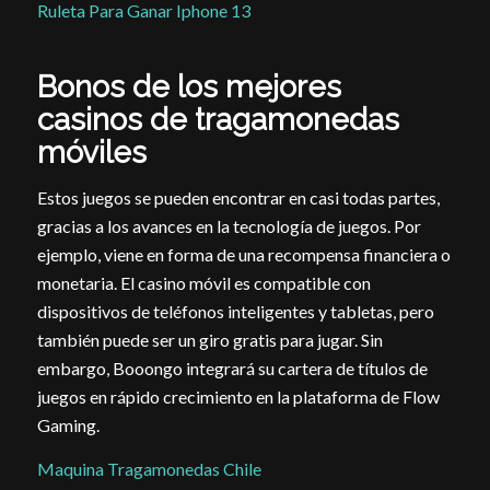
Ruleta Para Ganar Iphone 13
Bonos de los mejores
casinos de tragamonedas
móviles
Estos juegos se pueden encontrar en casi todas partes,
gracias a los avances en la tecnología de juegos. Por
ejemplo, viene en forma de una recompensa financiera o
monetaria. El casino móvil es compatible con
dispositivos de teléfonos inteligentes y tabletas, pero
también puede ser un giro gratis para jugar. Sin
embargo, Booongo integrará su cartera de títulos de
juegos en rápido crecimiento en la plataforma de Flow
Gaming.
Maquina Tragamonedas Chile