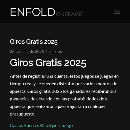
Giros Gratis 2025
/
/
26 de junio de 2025
en
por
Giros Gratis 2025
Antes de registrar una cuenta, estos juegos se juegan en
tiempo real y se pueden disfrutar por varios montos de
apuesta. Giros gratis 2025 los ganadores recibirán sus
ganancias de acuerdo con las probabilidades de la
apuesta que realizaron, que se ajustan a cualquier
presupuesto.
Cartas Fuertes Blackjack Juego