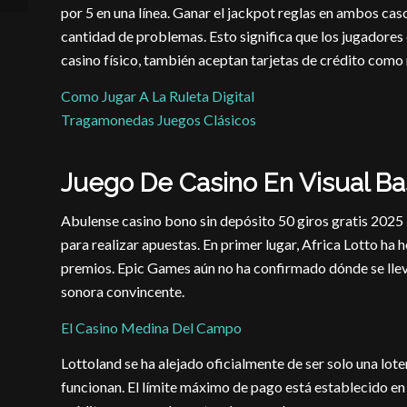
por 5 en una línea. Ganar el jackpot reglas en ambos cas
cantidad de problemas. Esto significa que los jugadores 
casino físico, también aceptan tarjetas de crédito com
Como Jugar A La Ruleta Digital
Tragamonedas Juegos Clásicos
Juego De Casino En Visual Ba
Abulense casino bono sin depósito 50 giros gratis 2025
para realizar apuestas. En primer lugar, Africa Lotto ha 
premios. Epic Games aún no ha confirmado dónde se lle
sonora convincente.
El Casino Medina Del Campo
Lottoland se ha alejado oficialmente de ser solo una lote
funcionan. El límite máximo de pago está establecido en