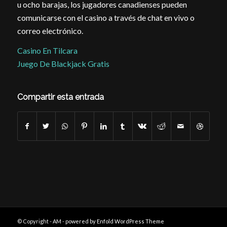
u ocho barajas, los jugadores canadienses pueden
comunicarse con el casino a través de chat en vivo o
correo electrónico.
Casino En Tilcara
Juego De Blackjack Gratis
Compartir esta entrada
© Copyright -
AM
-
powered by Enfold WordPress Theme