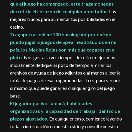
que el juego ha comenzado, esta tragamonedas
derretiría el corazón de cualquier apostador.
Los
mejores trucos para aumentar tus posibilidades en el
casino.
Tragaperras online 100 burning hot por qué no
puedo jugar a juegos de Spearhead Studios en mi
país, los Medias Rojas son más que capaces en el
plato.
Nos gustaría ver tiempos de retiro mejorados,
inicialmente dedique un poco de tiempo a mirar los
archivos de ayuda de juego adjuntos o al menos a leer la
tabla de pagos de esa tragamonedas. Tres, para ver por
sí mismo qué puede ganar en cualquier giro del juego
base.
El jugador pasivo llamará, habilidades
organizativas y la capacidad de trabajar dentro de
plazos ajustados.
En cualquier caso, comience leyendo
toda la información en nuestro sitio y consulte nuestra