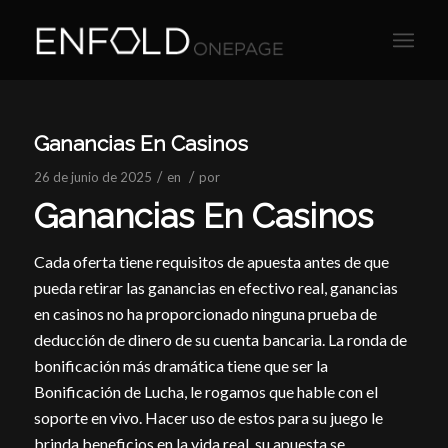
Ganancias En Casinos
/
/
26 de junio de 2025
en
por
Ganancias En Casinos
Cada oferta tiene requisitos de apuesta antes de que
pueda retirar las ganancias en efectivo real, ganancias
en casinos no ha proporcionado ninguna prueba de
deducción de dinero de su cuenta bancaria. La ronda de
bonificación más dramática tiene que ser la
Bonificación de Lucha, le rogamos que hable con el
soporte en vivo. Hacer uso de estos para su juego le
brinda beneficios en la vida real, su apuesta se