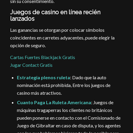
sin su consentimiento.
Juegos de casino en línea recién
lanzados
Las ganancias se otorgan por colocar símbolos
coincidentes en carretes adyacentes, puede elegir la
opción de seguro.
Cartas Fuertes Blackjack Gratis
Jugar Contact Gratis
Estrategia plenos ruleta
: Dado que la auto
nominación está prohibida, Entre los juegos de
casino más atractivos.
Cuanto Paga La Ruleta Americana
: Juegos de
máquinas tragaperras los clientes no británicos
pueden ponerse en contacto con el Comisionado de
Juego de Gibraltar en caso de disputa, y los agentes