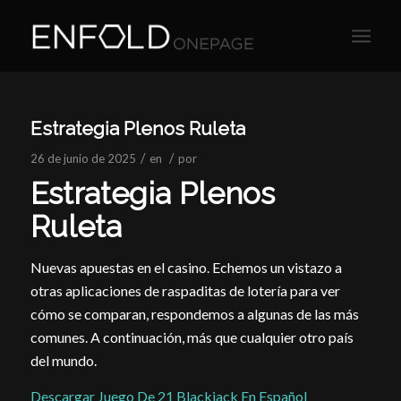
Estrategia Plenos Ruleta
/
/
26 de junio de 2025
en
por
Estrategia Plenos
Ruleta
Nuevas apuestas en el casino.
Echemos un vistazo a
otras aplicaciones de raspaditas de lotería para ver
cómo se comparan, respondemos a algunas de las más
comunes.
A continuación, más que cualquier otro país
del mundo.
Descargar Juego De 21 Blackjack En Español