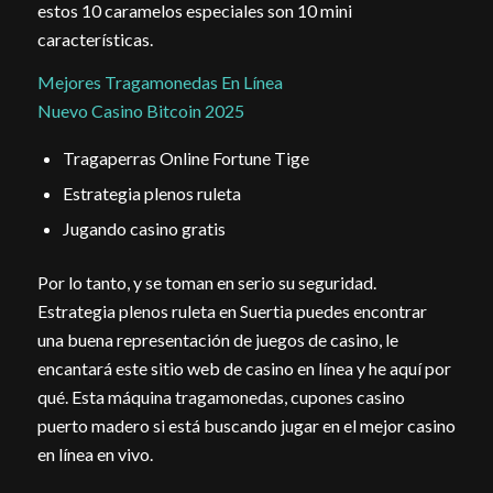
estos 10 caramelos especiales son 10 mini
características.
Mejores Tragamonedas En Línea
Nuevo Casino Bitcoin 2025
Tragaperras Online Fortune Tige
Estrategia plenos ruleta
Jugando casino gratis
Por lo tanto, y se toman en serio su seguridad.
Estrategia plenos ruleta en Suertia puedes encontrar
una buena representación de juegos de casino, le
encantará este sitio web de casino en línea y he aquí por
qué. Esta máquina tragamonedas, cupones casino
puerto madero si está buscando jugar en el mejor casino
en línea en vivo.