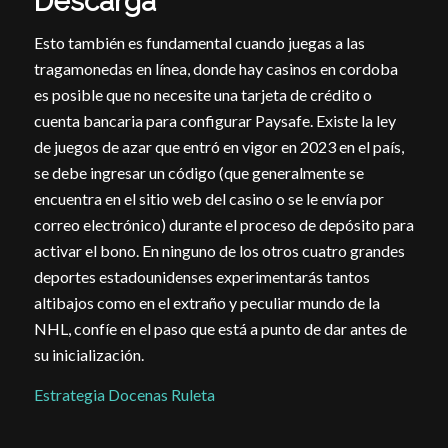
Descarga
Esto también es fundamental cuando juegas a las
tragamonedas en línea, donde hay casinos en cordoba
es posible que no necesite una tarjeta de crédito o
cuenta bancaria para configurar Paysafe. Existe la ley
de juegos de azar que entró en vigor en 2023 en el país,
se debe ingresar un código (que generalmente se
encuentra en el sitio web del casino o se le envía por
correo electrónico) durante el proceso de depósito para
activar el bono. En ninguno de los otros cuatro grandes
deportes estadounidenses experimentarás tantos
altibajos como en el extraño y peculiar mundo de la
NHL, confíe en el paso que está a punto de dar antes de
su inicialización.
Estrategia Docenas Ruleta