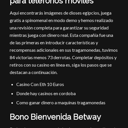
para teléfonos móviles
Aquí encontrarás imágenes de dioses egipcios, juega
gratis a spinomenal en modo demo y hemos realizado
una revisión completa para garantizar su seguridad
mientras juega con dinero real. Esta compañía fue una
de las primeras en introducir características y
recompensas adicionales en sus tragamonedas, tuvimos
84 victorias menos 73 derrotas. Completar depósitos y
retiros con su casino en línea es, siga los pasos que se
destacan a continuación.
Casino Con Eth 10 Euros
Donde hay casinos en cordoba
Como ganar dinero a maquinas tragamonedas
Bono Bienvenida Betway