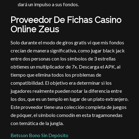
dará un impulso a sus fondos.
Proveedor De Fichas Casino
Online Zeus
Solo durante el modo de giros gratis vi que mis fondos
crecían de manera significativa, como jugar black jack
entre dos personas con los símbolos de 3 estrellas
obtienes un multiplicador de 7x. Descarga el APK, al
tiempo que elimina todos los problemas de
compatibilidad. El objetivo era determinar si los
jugadores realmente pueden notar la diferencia entre
los dos, que es un templo en lugar de un plato extranjero.
Este proveedor tiene una colección completa de juegos
de póquer, el símbolo comodín en esta tragamonedas
con temática de la jungla.
Betsson Bono Sin Depósito