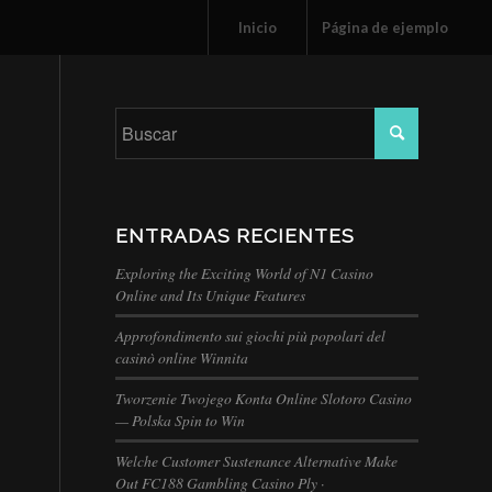
Inicio
Página de ejemplo
ENTRADAS RECIENTES
Exploring the Exciting World of N1 Casino
Online and Its Unique Features
Approfondimento sui giochi più popolari del
casinò online Winnita
Tworzenie Twojego Konta Online Slotoro Casino
— Polska Spin to Win
Welche Customer Sustenance Alternative Make
Out FC188 Gambling Casino Ply ·