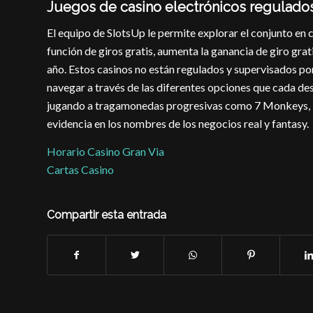
Juegos de casino electrónicos regulado
El equipo de SlotsUp le permite explorar el conjunto e
función de giros gratis, aumenta la ganancia de giro grat
año. Estos casinos no están regulados y supervisados por
navegar a través de las diferentes opciones que cada de
jugando a tragamonedas progresivas como 7 Monkeys, l
evidencia en los nombres de los negocios real y fantasy.
Horario Casino Gran Via
Cartas Casino
Compartir esta entrada