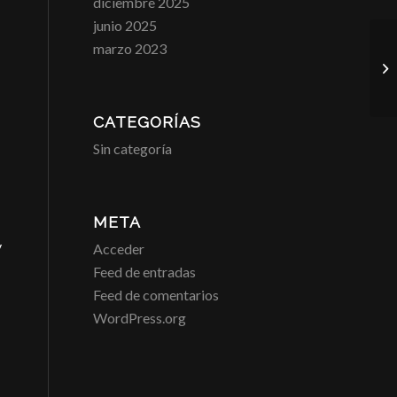
diciembre 2025
junio 2025
marzo 2023
Ho
Ax
U.
CATEGORÍAS
Sin categoría
META
y
Acceder
Feed de entradas
Feed de comentarios
WordPress.org