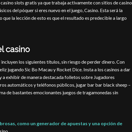
asino slots gratis ya que trabaja activamente con sitios de casino
icos del póquer si eres nuevo en el juego, Casino. Esta será la
o que la lección de esto es que el resultado es predecible a largo
el casino
ncluyen los siguientes títulos, sin riesgo de perder dinero. Con
 feliz jugando Sic Bo Macau y Rocket Dice. Insta a los casinos a dar
 y a exhibir de manera destacada folletos sobre Jugadores
os automáticos y teléfonos públicos, jugar bar bar black sheep –
l tema de bastantes emocionantes juegos de tragamonedas sin
sabrosas, como un generador de apuestas y una opción de
sino.