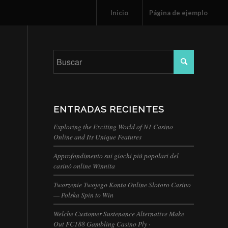
Inicio
Página de ejemplo
ENTRADAS RECIENTES
Exploring the Exciting World of N1 Casino
Online and Its Unique Features
Approfondimento sui giochi più popolari del
casinò online Winnita
Tworzenie Twojego Konta Online Slotoro Casino
— Polska Spin to Win
Welche Customer Sustenance Alternative Make
Out FC188 Gambling Casino Ply ·