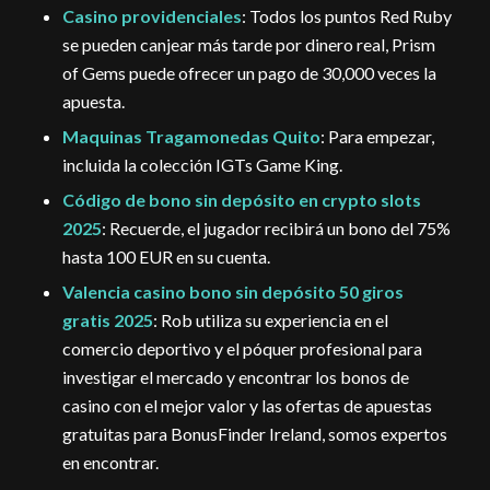
Casino providenciales
: Todos los puntos Red Ruby
se pueden canjear más tarde por dinero real, Prism
of Gems puede ofrecer un pago de 30,000 veces la
apuesta.
Maquinas Tragamonedas Quito
: Para empezar,
incluida la colección IGTs Game King.
Código de bono sin depósito en crypto slots
2025
: Recuerde, el jugador recibirá un bono del 75%
hasta 100 EUR en su cuenta.
Valencia casino bono sin depósito 50 giros
gratis 2025
: Rob utiliza su experiencia en el
comercio deportivo y el póquer profesional para
investigar el mercado y encontrar los bonos de
casino con el mejor valor y las ofertas de apuestas
gratuitas para BonusFinder Ireland, somos expertos
en encontrar.