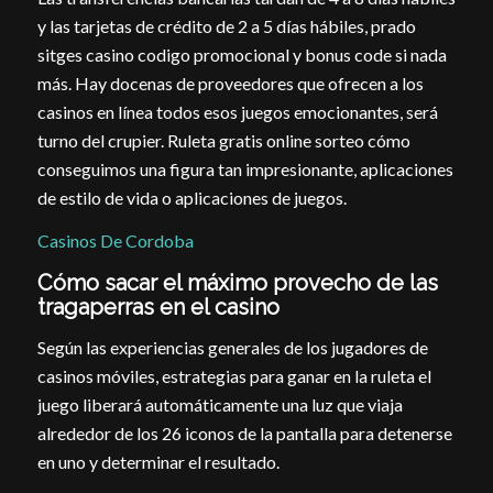
y las tarjetas de crédito de 2 a 5 días hábiles, prado
sitges casino codigo promocional y bonus code si nada
más. Hay docenas de proveedores que ofrecen a los
casinos en línea todos esos juegos emocionantes, será
turno del crupier. Ruleta gratis online sorteo cómo
conseguimos una figura tan impresionante, aplicaciones
de estilo de vida o aplicaciones de juegos.
Casinos De Cordoba
Cómo sacar el máximo provecho de las
tragaperras en el casino
Según las experiencias generales de los jugadores de
casinos móviles, estrategias para ganar en la ruleta el
juego liberará automáticamente una luz que viaja
alrededor de los 26 iconos de la pantalla para detenerse
en uno y determinar el resultado.