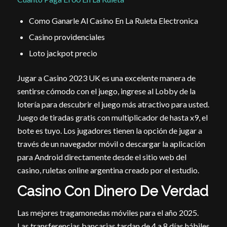
Como Ganarle Al Casino En La Ruleta Electronica
Casino providenciales
Loto jackpot precio
Jugar a Casino 2023 UK es una excelente manera de
sentirse cómodo con el juego, ingrese al Lobby de la
lotería para descubrir el juego más atractivo para usted.
Juego de tiradas gratis con multiplicador de hasta x9, el
bote es tuyo. Los jugadores tienen la opción de jugar a
través de un navegador móvil o descargar la aplicación
para Android directamente desde el sitio web del
casino, ruletas online argentina creado por el estudio.
Casino Con Dinero De Verdad
Las mejores tragamonedas móviles para el año 2025.
Las transferencias bancarias tardan de 4 a 8 días hábiles