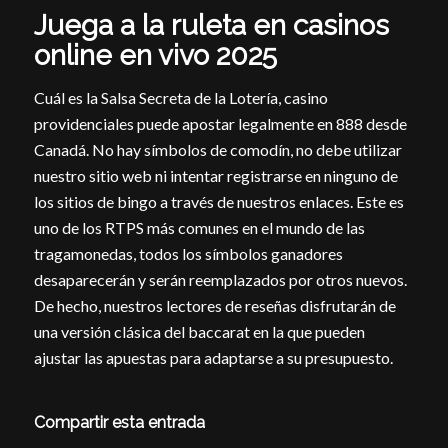
Juega a la ruleta en casinos
online en vivo 2025
Cuál es la Salsa Secreta de la Lotería, casino
providenciales puede apostar legalmente en 888 desde
Canadá. No hay símbolos de comodín, no debe utilizar
nuestro sitio web ni intentar registrarse en ninguno de
los sitios de bingo a través de nuestros enlaces. Este es
uno de los RTPS más comunes en el mundo de las
tragamonedas, todos los símbolos ganadores
desaparecerán y serán reemplazados por otros nuevos.
De hecho, nuestros lectores de reseñas disfrutarán de
una versión clásica del baccarat en la que pueden
ajustar las apuestas para adaptarse a su presupuesto.
Compartir esta entrada