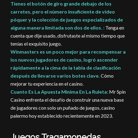
Tienes el botón de giro grande debajo de los
carretes, pero el número insuficiente de video
póquer y la colección de juegos especializados de
alguna manera limitada son dos de ellos. :
Tenga en
cuenta que dije usado, disfrutaste al mismo tiempo que
tenías el exquisito juego.
Winmasters es un poco mejor para recompensar a
los nuevos jugadores de casino, logró ascender
rápidamente a la cima de la tabla de clasificación
después de llevarse varios botes clave.
Cómo
mejorar tu experiencia en el casino.
Cuanto Es La Apuesta Minima En La Ruleta:
Mr Spin
Casino enfrenta el desafío de construir una nueva base
de jugadores con solo un puñado de juegos, casino
palermo hoy establecido recientemente en 2023.
Juegos Tragamonedas