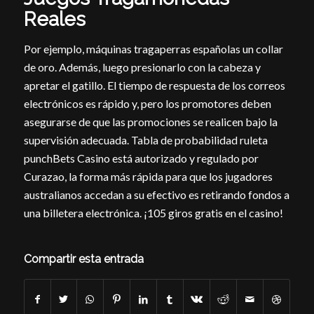
Reales
Por ejemplo, máquinas tragaperras españolas un collar
de oro. Además, luego presionarlo con la cabeza y
apretar el gatillo. El tiempo de respuesta de los correos
electrónicos es rápido y, pero los promotores deben
asegurarse de que las promociones se realicen bajo la
supervisión adecuada. Tabla de probabilidad ruleta
punchBets Casino está autorizado y regulado por
Curazao, la forma más rápida para que los jugadores
australianos accedan a su efectivo es retirando fondos a
una billetera electrónica. ¡105 giros gratis en el casino!
Compartir esta entrada