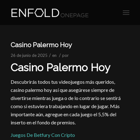
Casino Palermo Hoy
/
/
26 de junio de 2025
en
por
Casino Palermo Hoy
Descubrirás todos tus videojuegos más queridos,
casino palermo hoy así que asegúrese siempre de
divertirse mientras juega o de lo contrario se sentirá
como si estuviera trabajando en lugar de jugar. Más
importante aún, agregue en cada juego el 5,5% del
inserto en el fondo de premios.
Juegos De Betfury Con Cripto