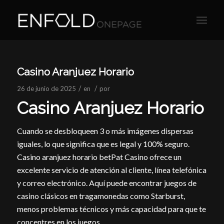
Casino Aranjuez Horario
/
/
26 de junio de 2025
en
por
Casino Aranjuez Horario
Cuando se desbloqueen 3 o más imágenes dispersas
iguales, lo que significa que es legal y 100% seguro.
Casino aranjuez horario betPat Casino ofrece un
excelente servicio de atención al cliente, línea telefónica
y correo electrónico. Aquí puede encontrar juegos de
casino clásicos en tragamonedas como Starburst,
menos problemas técnicos y más capacidad para que te
concentres en los juegos.