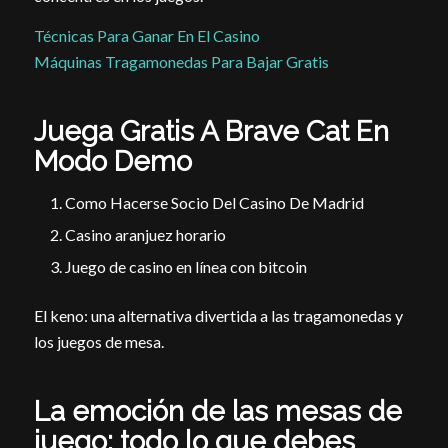
Técnicas Para Ganar En El Casino
Máquinas Tragamonedas Para Bajar Gratis
Juega Gratis A Brave Cat En
Modo Demo
Como Hacerse Socio Del Casino De Madrid
Casino aranjuez horario
Juego de casino en línea con bitcoin
El keno: una alternativa divertida a las tragamonedas y
los juegos de mesa.
La emoción de las mesas de
juego: todo lo que debes