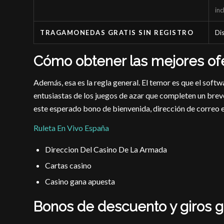
inc
TRAGAMONEDAS GRATIS SIN REGISTRO
Dis
Cómo obtener las mejores ofer
Además, esa es la regla general. El temor es que el softw
entusiastas de los juegos de azar que completen un brev
este esperado bono de bienvenida, dirección de correo
Ruleta En Vivo España
Direccion Del Casino De La Armada
Cartas casino
Casino gana apuesta
Bonos de descuento y giros g