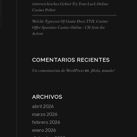
österreichisches Gebiet Try Your Luck Online
Casino Pribet
Welche Typecast Of Game Does TTJL Casino
Offer Spassino Casino Online · CH Join the
Action
COMENTARIOS RECIENTES
Un comentarista de WordPress
¡Hola, mundo!
en
ARCHIVOS
abril 2026
marzo 2026
febrero 2026
enero 2026