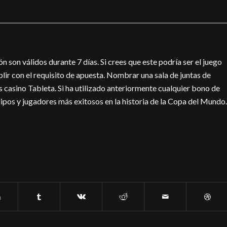
 son válidos durante 7 días. Si crees que este podría ser el juego
lir con el requisito de apuesta. Nombrar una sala de juntas de
 casino Tableta. Si ha utilizado anteriormente cualquier bono de
ipos y jugadores más exitosos en la historia de la Copa del Mundo.