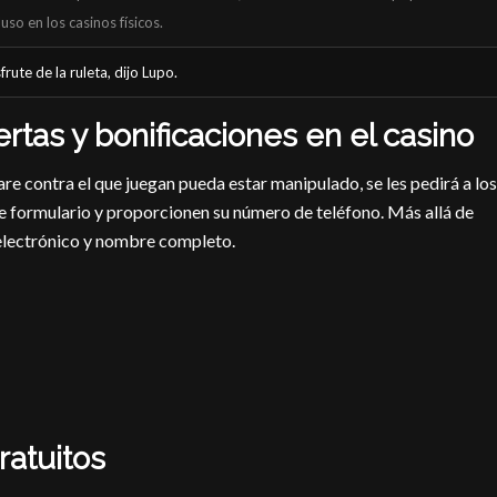
luso en los casinos físicos.
frute de la ruleta, dijo Lupo.
tas y bonificaciones en el casino
are contra el que juegan pueda estar manipulado, se les pedirá a los
e formulario y proporcionen su número de teléfono. Más allá de
 electrónico y nombre completo.
ratuitos