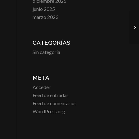
diciembre 2025
junio 2025
marzo 2023
Ho
Ax
U.
CATEGORÍAS
Sin categoría
META
Acceder
Feed de entradas
Feed de comentarios
WordPress.org