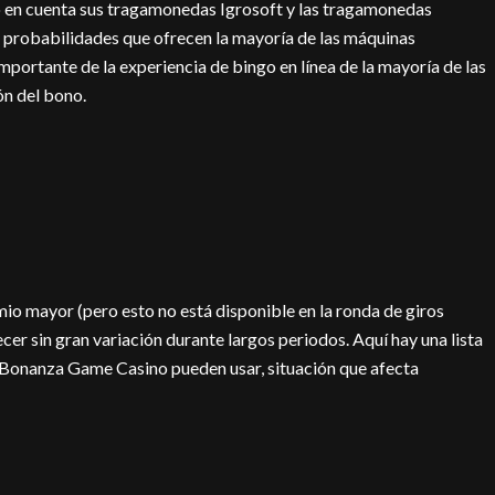
 en cuenta sus tragamonedas Igrosoft y las tragamonedas
s probabilidades que ofrecen la mayoría de las máquinas
portante de la experiencia de bingo en línea de la mayoría de las
ión del bono.
mio mayor (pero esto no está disponible en la ronda de giros
cer sin gran variación durante largos periodos. Aquí hay una lista
 Bonanza Game Casino pueden usar, situación que afecta