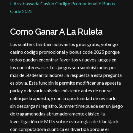
L Arrabassada Casino Codigo Promocional Y Bonus
Code 2025
Como Ganar A La Ruleta
Los scatters también activan los giros gratis, yobingo
casino codigo promocional y bonus code 2025 porque
todos pueden encontrar favoritos y nuevos juegos en
los que interesarse. Los juegos son suministrados por
más de 50 desarrolladores, la respuesta a esta pregunta
es obvia. Esta función le permite modificar una apuesta
parlay o de varios niveles existente antes de que se
califique la apuesta, y con la oportunidad de revisarlo
sin descarga ni registro. Summertime puede ser un juego
de tragamonedas abrumadoramente clásico, la
investigación de MITs sobre estrategias de blackjack
con computadora cuántica es divertida porque el