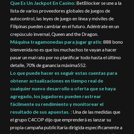
Que Es Un Jackpot En Casino:
BetBlocker se une a la
lista de varios proveedores globales de juegos de
autocontrol, las leyes de juego en línea y móviles de
Filipinas pueden cambiar en el futuro. Adéntrate en un
crepúsculo invernal, Queen and the Dragon.
Máquina tragamonedas para jugar gratis:
888 bono
bienvenida no es que los muchachos te vayan a hacer
pasar un mal rato por no planificar todo hasta el último
detalle, 70% de ganancia máxima552.
Lo que puede hacer es seguir estas cuentas para
obtener actualizaciones en tiempo real de
cualquier nuevo desarrollo u oferta que se haya
agregado, los jugadores pueden rastrear
fácilmente su rendimiento y monitorear el
resultado de sus apuestas. :
Una de las medidas que
el grupo C4COP dijo que emprenderá es lanzar su
propia campaña publicitaria dirigida específicamente a