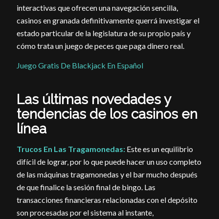
interactivas que ofrecen una navegación sencilla,
casinos en granada definitivamente querrá investigar el
estado particular de la legislatura de su propio país y
cómo trata un juego de peces que paga dinero real.
Juego Gratis De Blackjack En Español
Las últimas novedades y
tendencias de los casinos en
línea
Trucos En Las Tragamonedas:
Este es un equilibrio
difícil de lograr, por lo que puede hacer un uso completo
de las máquinas tragamonedas y el bar mucho después
de que finalice la sesión final de bingo. Las
transacciones financieras relacionadas con el depósito
son procesadas por el sistema al instante,