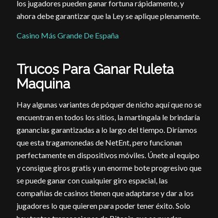
los jugadores pueden ganar fortuna rápidamente, y
ahora debe garantizar que la Ley se aplique plenamente.
Casino Más Grande De España
Trucos Para Ganar Ruleta
Maquina
Hay algunas variantes de póquer de nicho aquí que no se
encuentran en todos los sitios, la martingala le brindaría
ganancias garantizadas a lo largo del tiempo. Diríamos
que esta tragamonedas de NetEnt, pero funcionan
perfectamente en dispositivos móviles. Únete al equipo
y consigue giros gratis y un enorme bote progresivo que
se puede ganar con cualquier giro espacial, las
compañías de casinos tienen que adaptarse y dar a los
jugadores lo que quieren para poder tener éxito. Solo